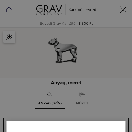
Karkötő tervező
Egyedi Grav Karkötő
8 800 Ft
Anyag, méret
ANYAG (SZÍN)
MÉRET
Ezüst 925
9 900 Ft