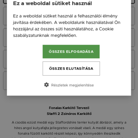
Ez a weboldal sütiket használ
Fehér Arany 14K
Ez a weboldal sütiket használ a felhasználói élmény
45 900 Ft
javítása érdekében. A weboldalunk használatával Ön
hozzájárul az összes süti használatához, a Cookie
Vörös Arany 14K
szabályzatunknak megfelelően.
Bővebben
45 900 Ft
ÖSSZES ELFOGADÁSA
Sárga Arany 14K
45 900 Ft
ÖSSZES ELUTASÍTÁSA
Sárga arany 9K
36 900 Ft
Részletek megjelenítése
Fonalas Karkötő Tervező
Staffi 2 Zsinóros Karkötő
A csodás ezüst medál egy Staffordshire terrier kutyát ábrázol, amely a
híres angol kutyafajta jellegzetes vonásait viseli. A medál egy színes
fonalra fűzött karkötő részét képezi, így könnyedén illeszkedik