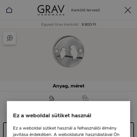
Karkötő tervező
Egyedi Grav Karkötő
8 800 Ft
Anyag, méret
ANYAG (SZÍN)
MÉRET
Ez a weboldal sütiket használ
Ez a weboldal sütiket használ a felhasználói élmény
Ezüst 925
javítása érdekében. A weboldalunk használatával Ön
9 900 Ft