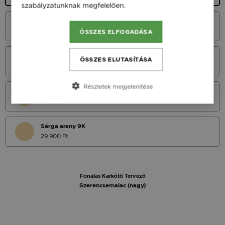
szabályzatunknak megfelelően.
Bővebben
Fehér Arany 14K
37 900 Ft
ÖSSZES ELFOGADÁSA
Vörös Arany 14K
ÖSSZES ELUTASÍTÁSA
37 900 Ft
Részletek megjelenítése
Sárga Arany 14K
37 900 Ft
Sárga arany 9K
29 900 Ft
Fonalas Karkötő Tervező
Szerencsemalac (nagy)