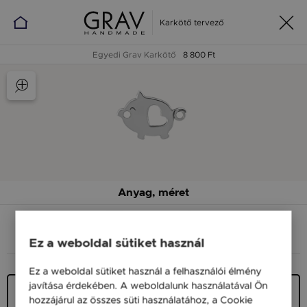
Karkötő tervező
Egyedi Grav Karkötő
8 800 Ft
Anyag, méret
ANYAG (SZÍN)
MÉRET
Ez a weboldal sütiket használ
Ez a weboldal sütiket használ a felhasználói élmény
javítása érdekében. A weboldalunk használatával Ön
Ezüst 925
hozzájárul az összes süti használatához, a Cookie
9 900 Ft