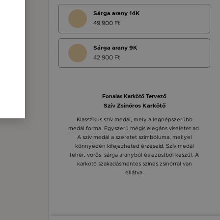
Sárga arany 14K
49 900 Ft
Sárga arany 9K
42 900 Ft
Fonalas Karkötő Tervező
Szív Zsinóros Karkötő
Klasszikus szív medál, mely a legnépszerűbb
medál forma. Egyszerű mégis elegáns viseletet ad.
A szív medál a szeretet szimbóluma, mellyel
könnyedén kifejezheted érzéseid. Szív medál
fehér, vörös, sárga aranyból és ezüstből készül. A
karkötő szakadásmentes színes zsinórral van
ellátva.