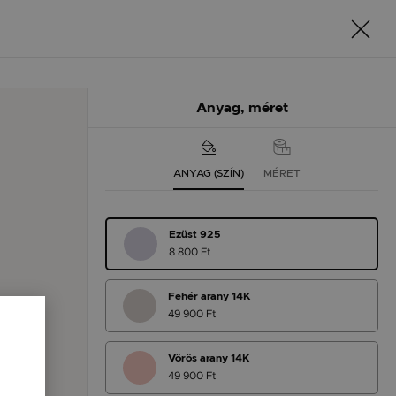
Anyag, méret
ANYAG (SZÍN)
MÉRET
Ezüst 925
8 800 Ft
Fehér arany 14K
49 900 Ft
Vörös arany 14K
49 900 Ft