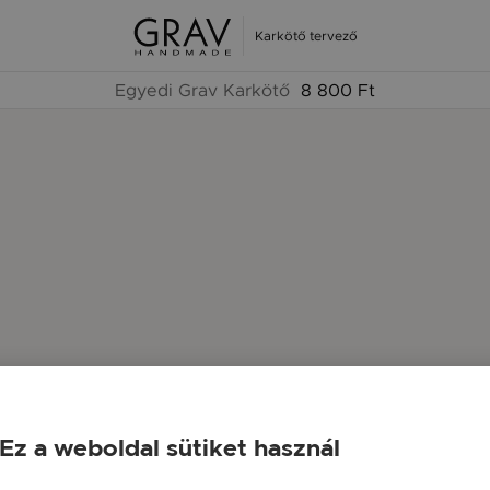
Karkötő tervező
Egyedi Grav Karkötő
8 800 Ft
Ez a weboldal sütiket használ