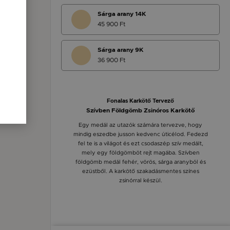
Sárga arany 14K
45 900 Ft
Sárga arany 9K
36 900 Ft
Fonalas Karkötő Tervező
Szívben Földgömb Zsinóros Karkötő
Egy medál az utazók számára tervezve, hogy
mindig eszedbe jusson kedvenc úticélod. Fedezd
fel te is a világot és ezt csodaszép szív medált,
mely egy földgömböt rejt magába. Szívben
földgömb medál fehér, vörös, sárga aranyból és
ezüstből. A karkötő szakadásmentes színes
zsinórral készül.