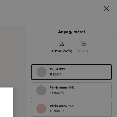
Anyag, méret
ANYAG (SZÍN)
MÉRET
Ezüst 925
11 900 Ft
Fehér arany 14K
45 900 Ft
Vörös arany 14K
45 900 Ft