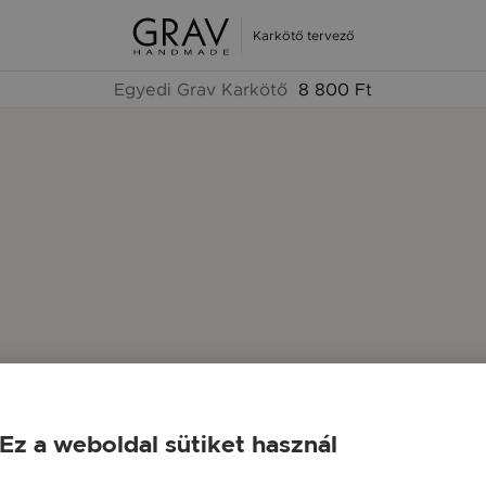
Karkötő tervező
Egyedi Grav Karkötő
8 800 Ft
Ez a weboldal sütiket használ