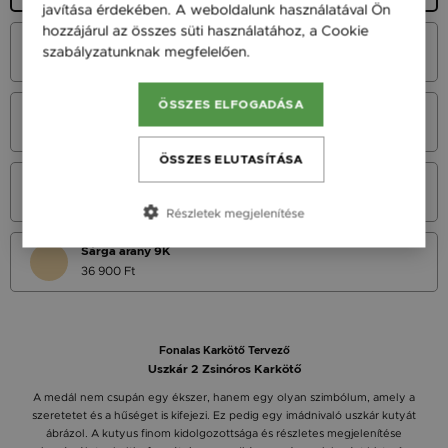
javítása érdekében. A weboldalunk használatával Ön
hozzájárul az összes süti használatához, a Cookie
Fehér Arany 14K
szabályzatunknak megfelelően.
Bővebben
45 900 Ft
ÖSSZES ELFOGADÁSA
Vörös Arany 14K
45 900 Ft
ÖSSZES ELUTASÍTÁSA
Sárga Arany 14K
45 900 Ft
Részletek megjelenítése
Sárga arany 9K
36 900 Ft
Fonalas Karkötő Tervező
Uszkár 2 Zsinóros Karkötő
A medál nem csupán egy ékszer, hanem egy olyan szimbólum, amely a
szeretetet és a hűséget is kifejezi. Ez pedig egy imádnivaló uszkár kutyát
ábrázol. A kutyus finom kidolgozottsága és részletes megjelenítése