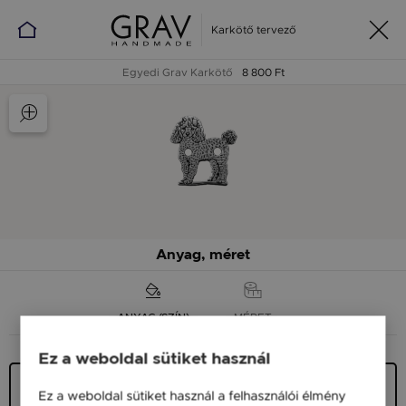
Karkötő tervező
Egyedi Grav Karkötő
8 800 Ft
Anyag, méret
ANYAG (SZÍN)
MÉRET
Ez a weboldal sütiket használ
Ezüst 925
Ez a weboldal sütiket használ a felhasználói élmény
9 900 Ft