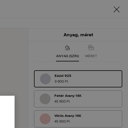
Anyag, méret
ANYAG (SZÍN)
MÉRET
Ezüst 925
9 900 Ft
Fehér Arany 14K
45 900 Ft
Vörös Arany 14K
45 900 Ft