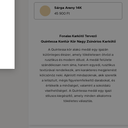
Sárga Arany 14K
45 900 Ft
Fonalas Karkötő Tervező
Quintessa Kontúr Kör Nagy Zsinórios Karkötő
A Quintessa kör alakú medál egy igazán
különleges ékszer, amely tökéletesen ötvözi a
rusztikus és modern stílust. A medál felülete
szándékosan nem sima, hanem egyedi, rusztikus
textúrával rendelkezik, ami karakteres megjelenést
kölcsönöz neki. Ajánlott mindazoknak, akik szeretik
a letisztult, mégis figyelemfelkeltő darabokat, és
értékelik a minőséget, valamint a sokoldalú
viselhetőséget. A Quintessa medál egy igazi
stílusos kiegészítő, amely minden alkalomra
tökéletes választás.