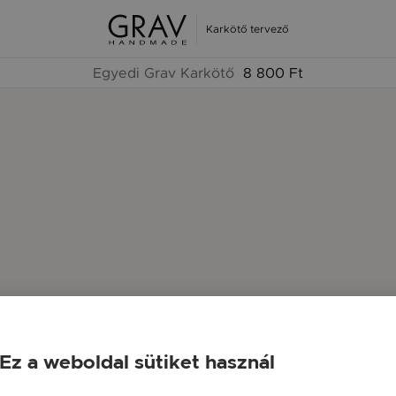
Karkötő tervező
Egyedi Grav Karkötő
8 800 Ft
Ez a weboldal sütiket használ