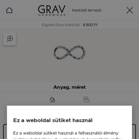
Karkötő tervező
Egyedi Grav Karkötő
8 800 Ft
Anyag, méret
ANYAG (SZÍN)
MÉRET
Ez a weboldal sütiket használ
Ezüst 925
Ez a weboldal sütiket használ a felhasználói élmény
7 400 Ft