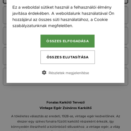
Ez a weboldal sütiket használ a felhasználói élmény
Fehér Arany 14K
javítása érdekében. A weboldalunk használatával Ön
49 900 Ft
hozzájárul az összes süti használatához, a Cookie
szabályzatunknak megfelelően.
Bővebben
Vörös Arany 14K
49 900 Ft
ÖSSZES ELFOGADÁSA
Sárga Arany 14K
ÖSSZES ELUTASÍTÁSA
49 900 Ft
Részletek megjelenítése
Sárga arany 9K
42 900 Ft
Fonalas Karkötő Tervező
Vintage Egér Zsinóros Karkötő
A tökéletes választás az eredeti, 1928-as, vintage egér kedvelőinek. Az
ékszer egy színes fonalra fűzött karkötő részeként érkezik, így
könnyedén illeszthető a különböző stílusokhoz. a vintage egér, a világ