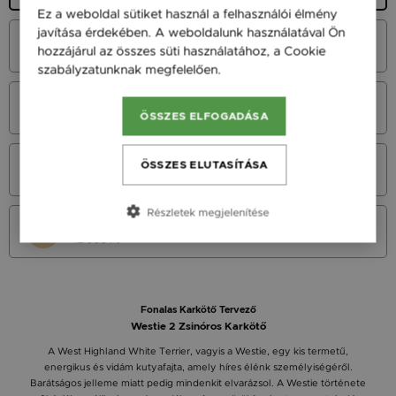
Ez a weboldal sütiket használ a felhasználói élmény
javítása érdekében. A weboldalunk használatával Ön
Fehér Arany 14K
hozzájárul az összes süti használatához, a Cookie
49 900 Ft
szabályzatunknak megfelelően.
Bővebben
Vörös Arany 14K
49 900 Ft
ÖSSZES ELFOGADÁSA
Sárga Arany 14K
ÖSSZES ELUTASÍTÁSA
49 900 Ft
Részletek megjelenítése
Sárga arany 9K
42 900 Ft
Fonalas Karkötő Tervező
Westie 2 Zsinóros Karkötő
A West Highland White Terrier, vagyis a Westie, egy kis termetű,
energikus és vidám kutyafajta, amely híres élénk személyiségéről.
Barátságos jelleme miatt pedig mindenkit elvarázsol. A Westie története