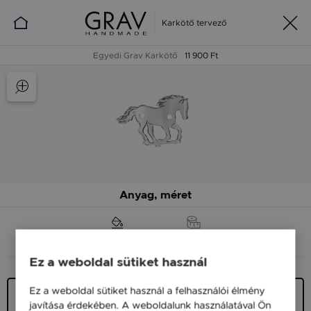
Karkötő tervező
Egyedi Grav Karkötő
11 900 Ft
Anyag, méret
ANYAG (SZÍN)
MÉRET
Ez a weboldal sütiket használ
Ez a weboldal sütiket használ a felhasználói élmény
Ezüst 925
javítása érdekében. A weboldalunk használatával Ön
11 900 Ft