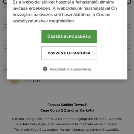
Ez a weboldal sütiket használ a felhasználói élmény
javítása érdekében. A weboldalunk használatával Ön
Fehér Arany 14K
hozzájárul az összes süti használatához, a Cookie
45 900 Ft
szabályzatunknak megfelelően.
Bővebben
Vörös Arany 14K
ÖSSZES ELFOGADÁSA
45 900 Ft
ÖSSZES ELUTASÍTÁSA
Sárga Arany 14K
45 900 Ft
Részletek megjelenítése
Sárga arany 9K
36 900 Ft
Fonalas Karkötő Tervező
Cane Corso 2 Zsinóros Karkötő
A finom kidolgozású medál a cane corso rajongókat ejti rabul. Az olasz
eredetű kutyafajta, erős, védelmező természetével vált híressé.
Története több évszázados. Ma már világszerte egyre népszerűbb.