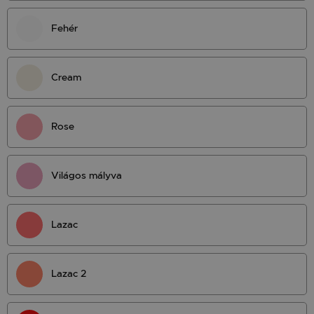
Fehér
Cream
Rose
Világos mályva
Lazac
Lazac 2