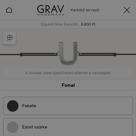
Karkötő tervező
Egyedi Grav Karkötő
8 800 Ft
A fonalak színe kijelzőnként eltérhet a valóságtól!
Fonal
Fekete
Ezüst szürke