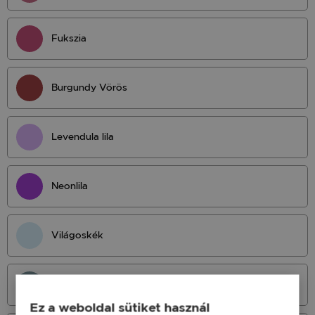
Fukszia
Burgundy Vörös
Levendula lila
Neonlila
Világoskék
Világos Petrol
Ez a weboldal sütiket használ