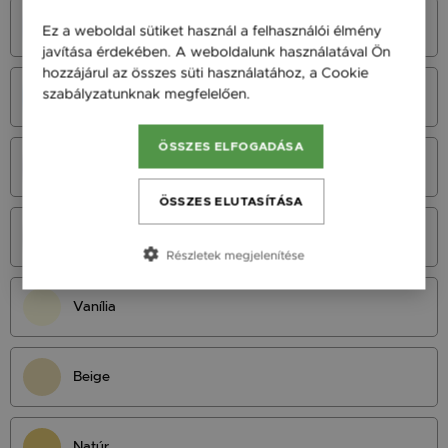
Azúrkék
Ez a weboldal sütiket használ a felhasználói élmény
javítása érdekében. A weboldalunk használatával Ön
hozzájárul az összes süti használatához, a Cookie
szabályzatunknak megfelelően.
Bővebben
Neonkék
ÖSSZES ELFOGADÁSA
Királykék
ÖSSZES ELUTASÍTÁSA
Tengerészkék
Részletek megjelenítése
Vanília
Beige
Natúr