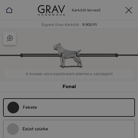
Karkötő tervező
Egyedi Grav Karkötő
9 900 Ft
A fonalak színe kijelzőnként eltérhet a valóságtól!
Fonal
Fekete
Ezüst szürke