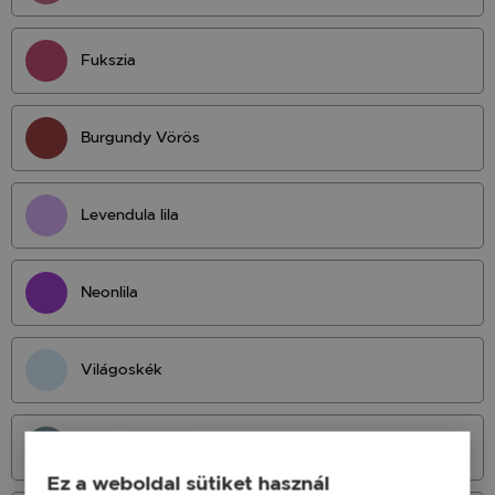
Fukszia
Burgundy Vörös
Levendula lila
Neonlila
Világoskék
Világos Petrol
Ez a weboldal sütiket használ