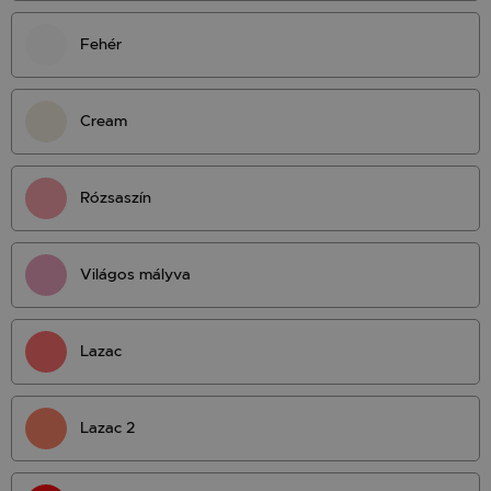
Fehér
Cream
Rózsaszín
Világos mályva
Lazac
Lazac 2