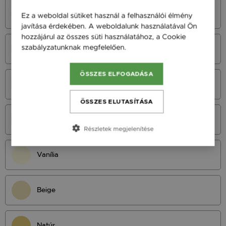
Azúrkék
Ez a weboldal sütiket használ a felhasználói élmény
javítása érdekében. A weboldalunk használatával Ön
hozzájárul az összes süti használatához, a Cookie
szabályzatunknak megfelelően.
Bővebben
Neonkék
ÖSSZES ELFOGADÁSA
Királykék
ÖSSZES ELUTASÍTÁSA
Tengerészkék
Részletek megjelenítése
Vanília
Beige
Natúr