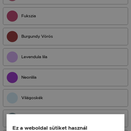
Fukszia
Burgundy Vörös
Levendula lila
Neonlila
Világoskék
Világos Petrol
Ez a weboldal sütiket használ