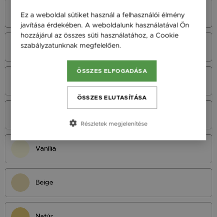
Azúrkék
Ez a weboldal sütiket használ a felhasználói élmény
javítása érdekében. A weboldalunk használatával Ön
hozzájárul az összes süti használatához, a Cookie
szabályzatunknak megfelelően.
Bővebben
Neonkék
ÖSSZES ELFOGADÁSA
Királykék
ÖSSZES ELUTASÍTÁSA
Tengerészkék
Részletek megjelenítése
Vanília
Beige
Natúr