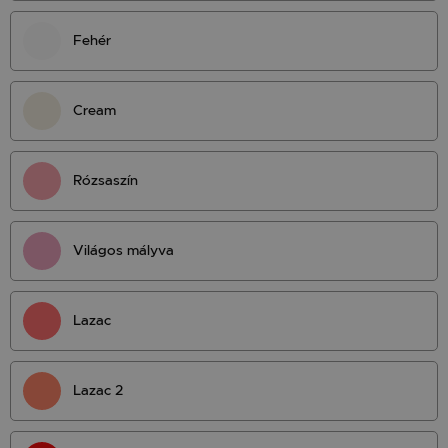
Fehér
Cream
Rózsaszín
Világos mályva
Lazac
Lazac 2