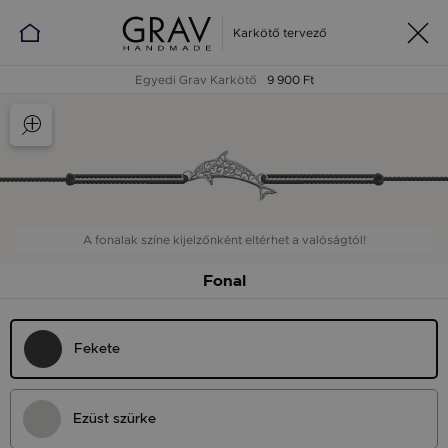
Karkötő tervező
Egyedi Grav Karkötő
9 900 Ft
A fonalak színe kijelzőnként eltérhet a valóságtól!
Fonal
Fekete
Ezüst szürke