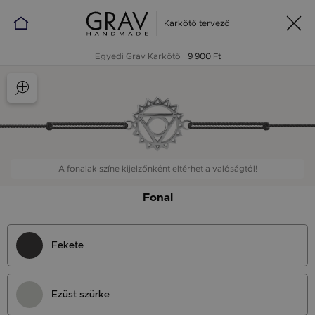
Karkötő tervező
Egyedi Grav Karkötő
9 900 Ft
A fonalak színe kijelzőnként eltérhet a valóságtól!
Fonal
Fekete
Ezüst szürke