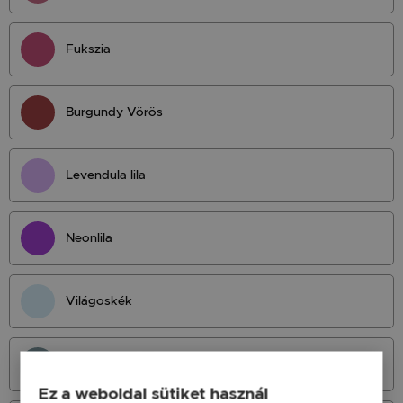
Fukszia
Burgundy Vörös
Levendula lila
Neonlila
Világoskék
Világos Petrol
Ez a weboldal sütiket használ