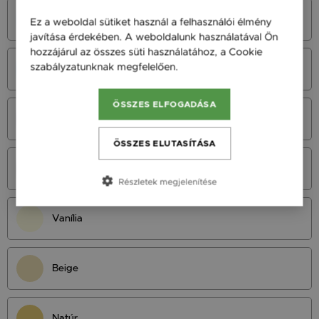
Azúrkék
Ez a weboldal sütiket használ a felhasználói élmény
javítása érdekében. A weboldalunk használatával Ön
hozzájárul az összes süti használatához, a Cookie
szabályzatunknak megfelelően.
Bővebben
Neonkék
ÖSSZES ELFOGADÁSA
Királykék
ÖSSZES ELUTASÍTÁSA
Tengerészkék
Részletek megjelenítése
Vanília
Beige
Natúr