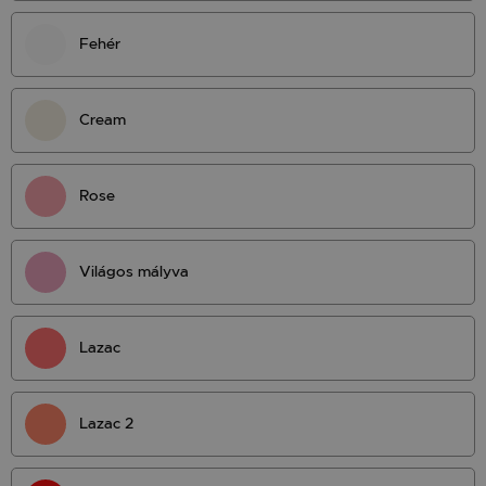
Fehér
Cream
Rose
Világos mályva
Lazac
Lazac 2