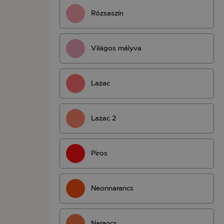
Rózsaszín
Világos mályva
Lazac
Lazac 2
Piros
Neonnarancs
Narancs