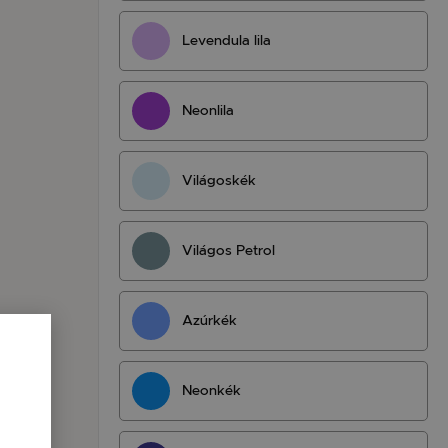
Levendula lila
Neonlila
Világoskék
Világos Petrol
Azúrkék
Neonkék