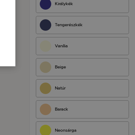
Királykék
Tengerészkék
Vanília
Beige
Natúr
Barack
Neonsárga