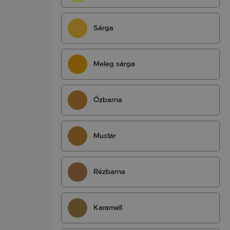
Sárga
Meleg sárga
Őzbarna
Mustár
Rézbarna
Karamell