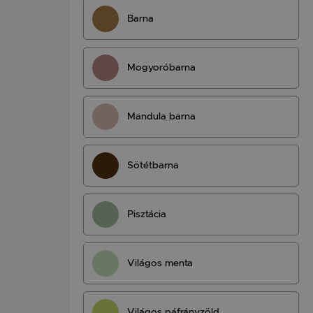
Barna
Mogyoróbarna
Mandula barna
Sötétbarna
Pisztácia
Világos menta
Világos páfrányzöld