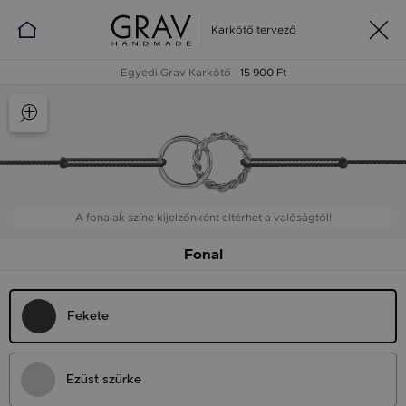
Karkötő tervező
Egyedi Grav Karkötő
15 900 Ft
A fonalak színe kijelzőnként eltérhet a valóságtól!
Fonal
Fekete
Ezüst szürke