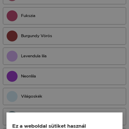
Fukszia
Burgundy Vörös
Levendula lila
Neonlila
Világoskék
Világos Petrol
Ez a weboldal sütiket használ