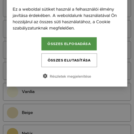
Azúrkék
Ez a weboldal sütiket használ a felhasználói élmény
javítása érdekében. A weboldalunk használatával Ön
hozzájárul az összes süti használatához, a Cookie
szabályzatunknak megfelelően.
Bővebben
Neonkék
ÖSSZES ELFOGADÁSA
Királykék
ÖSSZES ELUTASÍTÁSA
Tengerészkék
Részletek megjelenítése
Vanília
Beige
Natúr