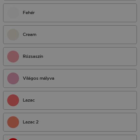
Fehér
Cream
Rózsaszín
Világos mályva
Lazac
Lazac 2