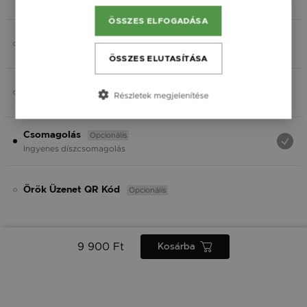
Fekete
ÖSSZES ELFOGADÁSA
Opcionális
Charmok
ÖSSZES ELUTASÍTÁSA
Opcionális
Ásvány
Részletek megjelenítése
Opcionális
Csomagolás
Ingyenes díszcsomagolás
Opcionális
Örök Üzenet QR Kód
9 900 Ft
Kosárba