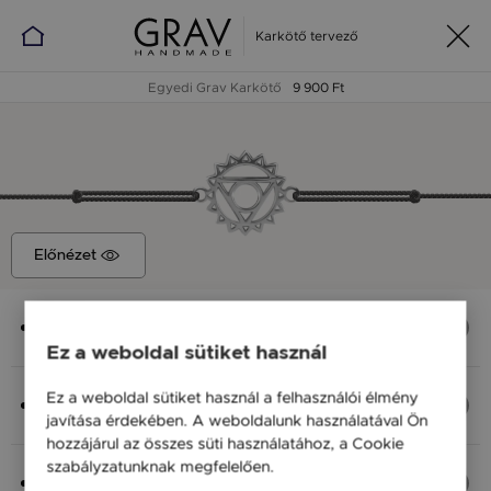
Karkötő tervező
Egyedi Grav Karkötő
9 900 Ft
Előnézet
Medál
Torok Csakra Kontúr, 16x12 mm
Ez a weboldal sütiket használ
Anyag (Szín), Méret
Ez a weboldal sütiket használ a felhasználói élmény
Ezüst 925, M - kb 18 cm
javítása érdekében. A weboldalunk használatával Ön
9 900 Ft
hozzájárul az összes süti használatához, a Cookie
szabályzatunknak megfelelően.
Bővebben
Fonal