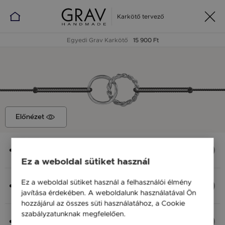
Karkötő tervező
Egyedi Grav Karkötő
15 900 Ft
Előnézet
Medál
Nolita Hoop, 17x10 mm
Ez a weboldal sütiket használ
Anyag (Szín), Méret
Ez a weboldal sütiket használ a felhasználói élmény
Ezüst 925, M - kb 18 cm
javítása érdekében. A weboldalunk használatával Ön
15 900 Ft
hozzájárul az összes süti használatához, a Cookie
szabályzatunknak megfelelően.
Bővebben
Fonal