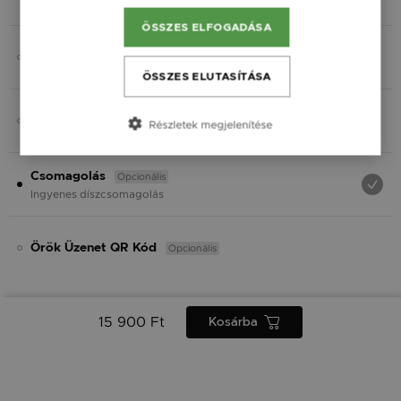
Fekete
ÖSSZES ELFOGADÁSA
Opcionális
Charmok
ÖSSZES ELUTASÍTÁSA
Opcionális
Ásvány
Részletek megjelenítése
Opcionális
Csomagolás
Ingyenes díszcsomagolás
Opcionális
Örök Üzenet QR Kód
15 900 Ft
Kosárba