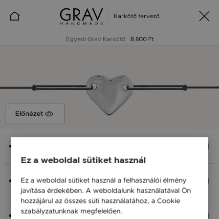
Karkötő tervező
Egyedi Grav Karkötő
8 800 Ft
Előnézet
Medál
Szív, 12x10 mm
Ez a weboldal sütiket használ
Anyag (Szín), Méret
Ez a weboldal sütiket használ a felhasználói élmény
Ezüst 925, M - kb 18 cm
javítása érdekében. A weboldalunk használatával Ön
8 800 Ft
hozzájárul az összes süti használatához, a Cookie
szabályzatunknak megfelelően.
Bővebben
Fonal