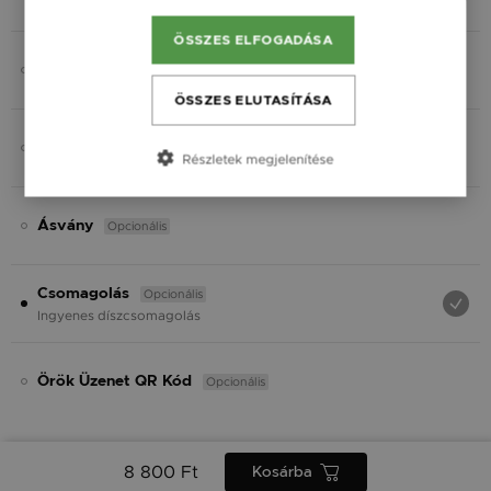
Fekete
ÖSSZES ELFOGADÁSA
Opcionális
Gravírozás
ÖSSZES ELUTASÍTÁSA
Opcionális
Charmok
Részletek megjelenítése
Opcionális
Ásvány
Opcionális
Csomagolás
Ingyenes díszcsomagolás
Opcionális
Örök Üzenet QR Kód
8 800 Ft
Kosárba