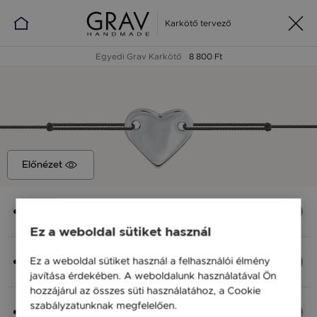
Karkötő tervező
Egyedi Grav Karkötő
8 800 Ft
Előnézet
Medál
Szív, 12x10 mm
Ez a weboldal sütiket használ
Anyag (Szín), Méret
Ez a weboldal sütiket használ a felhasználói élmény
Ezüst 925, M - kb 18 cm
javítása érdekében. A weboldalunk használatával Ön
8 800 Ft
hozzájárul az összes süti használatához, a Cookie
szabályzatunknak megfelelően.
Bővebben
Fonal