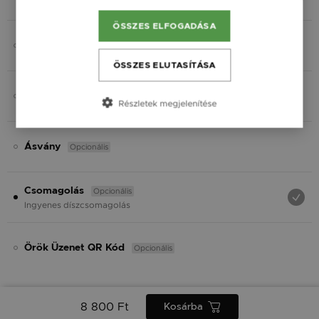
Fekete
ÖSSZES ELFOGADÁSA
Opcionális
Gravírozás
ÖSSZES ELUTASÍTÁSA
Opcionális
Charmok
Részletek megjelenítése
Opcionális
Ásvány
Opcionális
Csomagolás
Ingyenes díszcsomagolás
Opcionális
Örök Üzenet QR Kód
8 800 Ft
Kosárba