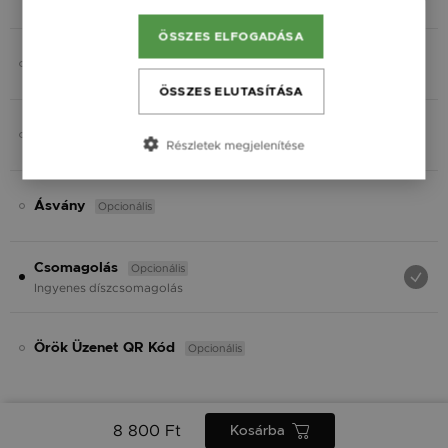
Fekete
ÖSSZES ELFOGADÁSA
Opcionális
Gravírozás
ÖSSZES ELUTASÍTÁSA
Opcionális
Charmok
Részletek megjelenítése
Opcionális
Ásvány
Opcionális
Csomagolás
Ingyenes díszcsomagolás
Opcionális
Örök Üzenet QR Kód
8 800 Ft
Kosárba