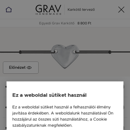
Karkötő tervező
Egyedi Grav Karkötő
8 800 Ft
Előnézet
Medál
Szív, 12x10 mm
Ez a weboldal sütiket használ
Anyag (Szín), Méret
Ez a weboldal sütiket használ a felhasználói élmény
Ezüst 925, M - kb 18 cm
javítása érdekében. A weboldalunk használatával Ön
8 800 Ft
hozzájárul az összes süti használatához, a Cookie
szabályzatunknak megfelelően.
Bővebben
Fonal