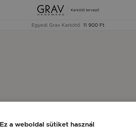
Karkötő tervező
Egyedi Grav Karkötő
11 900 Ft
Ez a weboldal sütiket használ