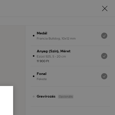
Medál
Francia Bulldog, 10x12 mm
Anyag (Szín), Méret
Ezüst 925, S - 20 cm
11 900 Ft
Fonal
Fekete
Opcionális
Gravírozás