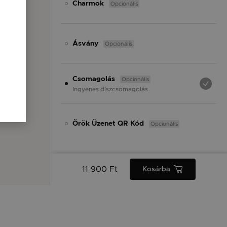
Opcionális
Charmok
Opcionális
Ásvány
Opcionális
Csomagolás
Ingyenes díszcsomagolás
Opcionális
Örök Üzenet QR Kód
11 900 Ft
Kosárba