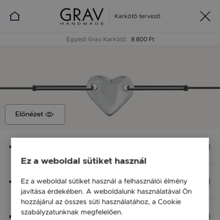
Karkötő tervező
Egyedi Grav Karkötő
8 800 Ft
Előnézet
Medál
Szív, 12x10 mm
Ez a weboldal sütiket használ
Anyag (Szín), Méret
Ez a weboldal sütiket használ a felhasználói élmény
Ezüst 925, M - kb 18 cm
javítása érdekében. A weboldalunk használatával Ön
8 800 Ft
hozzájárul az összes süti használatához, a Cookie
szabályzatunknak megfelelően.
Bővebben
Fonal