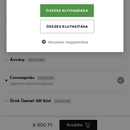
Fekete
ÖSSZES ELFOGADÁSA
Opcionális
Gravírozás
ÖSSZES ELUTASÍTÁSA
Opcionális
Charmok
Részletek megjelenítése
Opcionális
Ásvány
Opcionális
Csomagolás
Ingyenes díszcsomagolás
Opcionális
Örök Üzenet QR Kód
8 800 Ft
Kosárba