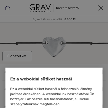
Karkötő tervező
Egyedi Grav Karkötő
8 800 Ft
Előnézet
Medál
Szív, 12x10 mm
Ez a weboldal sütiket használ
Anyag (Szín), Méret
Ez a weboldal sütiket használ a felhasználói élmény
Ezüst 925, M - kb 18 cm
javítása érdekében. A weboldalunk használatával Ön
8 800 Ft
hozzájárul az összes süti használatához, a Cookie
szabályzatunknak megfelelően.
Bővebben
Fonal