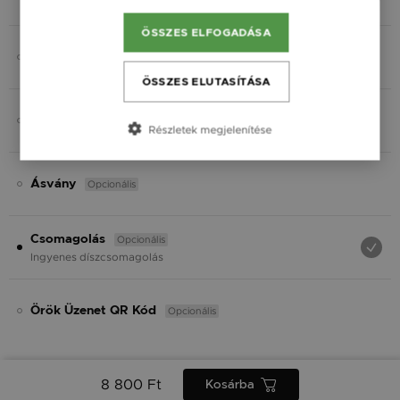
Fekete
ÖSSZES ELFOGADÁSA
Opcionális
Gravírozás
ÖSSZES ELUTASÍTÁSA
Opcionális
Charmok
Részletek megjelenítése
Opcionális
Ásvány
Opcionális
Csomagolás
Ingyenes díszcsomagolás
Opcionális
Örök Üzenet QR Kód
8 800 Ft
Kosárba