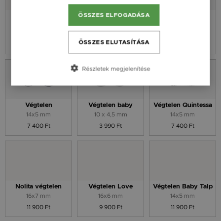
ÖSSZES ELFOGADÁSA
Essence V
Essence Z
Szív Végtelen
Kontúr
10 mm
10 mm
13,9 x 10,2 mm
ÖSSZES ELUTASÍTÁSA
9 900 Ft
9 900 Ft
9 900 Ft
Részletek megjelenítése
Végtelen
Végtelen baby
Végtelen Quintessa
14x5 mm
10 x 4,5 mm
14x5 mm
7 400 Ft
3 990 Ft
7 400 Ft
Nolita végtelen
Végtelen Love
Végtelen Baby Talp
16x7 mm
16x6 mm
14x5 mm
11 900 Ft
9 900 Ft
11 900 Ft