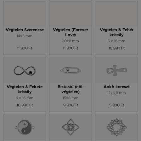
Végtelen Szerencse
Végtelen (Forever
Végtelen & Fehér
Love)
kristály
14x5 mm
20x8 mm
5 x 16 mm
11 900 Ft
11 900 Ft
10 990 Ft
Végtelen & Fekete
Biztostű (női-
Ankh kereszt
kristály
végtelen)
12x6,8 mm
5 x 16 mm
15x6 mm
10 990 Ft
9 900 Ft
5 900 Ft