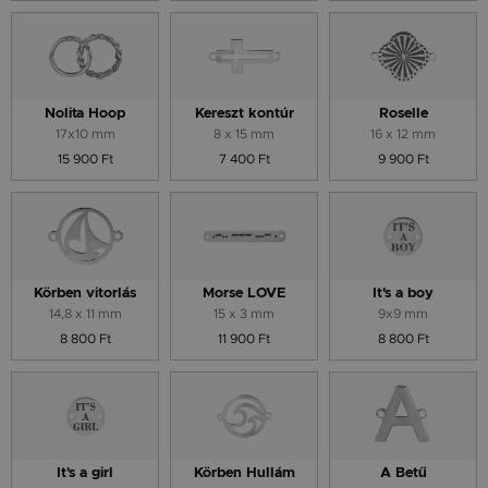
Nolita Hoop
Kereszt kontúr
Roselle
17x10 mm
8 x 15 mm
16 x 12 mm
15 900 Ft
7 400 Ft
9 900 Ft
Körben vitorlás
Morse LOVE
It's a boy
14,8 x 11 mm
15 x 3 mm
9x9 mm
8 800 Ft
11 900 Ft
8 800 Ft
It's a girl
Körben Hullám
A Betű