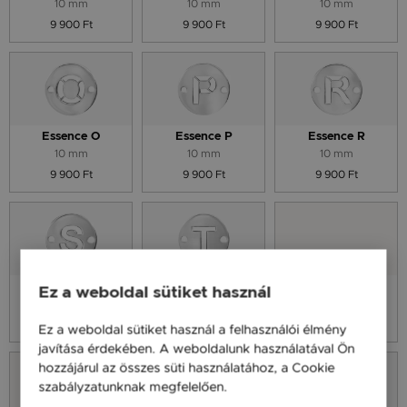
10 mm
10 mm
10 mm
9 900 Ft
9 900 Ft
9 900 Ft
Essence O
Essence P
Essence R
10 mm
10 mm
10 mm
9 900 Ft
9 900 Ft
9 900 Ft
Essence S
Essence T
Essence U
Ez a weboldal sütiket használ
10 mm
10 mm
10 mm
9 900 Ft
9 900 Ft
9 900 Ft
Ez a weboldal sütiket használ a felhasználói élmény
javítása érdekében. A weboldalunk használatával Ön
hozzájárul az összes süti használatához, a Cookie
szabályzatunknak megfelelően.
Bővebben