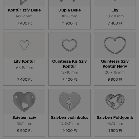
Kontúr szív Belle
Dupla Belle
Lily
14x12 mm
18x8 mm
10 x 8 mm
7 400 Ft
11 900 Ft
7 400 Ft
Lily Kontúr
Quintessa Kis Szív
Quintessa Szív
Kontúr
Kontúr Nagy
9 x 10 mm
12x10 mm
20 x 16 mm
7 400 Ft
7 400 Ft
9 900 Ft
Szívben szív
Szívben violinkulcs
Szívben Földgömb
13x11 mm
12,6x11 mm
14x12 mm
9 900 Ft
9 900 Ft
11 900 Ft