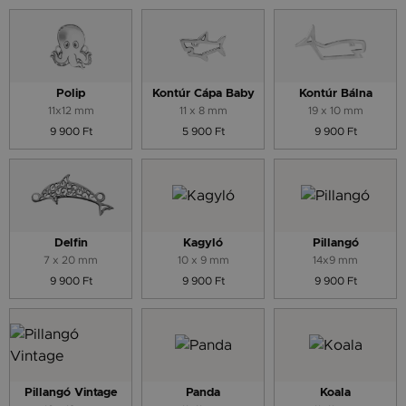
Polip
Kontúr Cápa Baby
Kontúr Bálna
11x12 mm
11 x 8 mm
19 x 10 mm
9 900 Ft
5 900 Ft
9 900 Ft
Delfin
Kagyló
Pillangó
7 x 20 mm
10 x 9 mm
14x9 mm
9 900 Ft
9 900 Ft
9 900 Ft
Pillangó Vintage
Panda
Koala