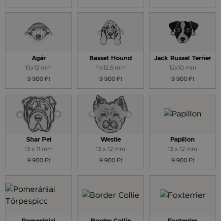
Agár
Basset Hound
Jack Russel Terrier
13x12 mm
11x12,5 mm
12x10 mm
9 900 Ft
9 900 Ft
9 900 Ft
Shar Pei
Westie
Papillon
13 x 11 mm
13 x 12 mm
13 x 12 mm
9 900 Ft
9 900 Ft
9 900 Ft