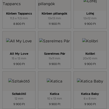
Körben Tappancs
Körben pillangók
Lófej
11,5 x 11,5 mm
13x13 mm
12x12 mm
8 800 Ft
11 900 Ft
9 900 Ft
All My Love
Szerelmes Pár
Kolibri
15 x 13 mm
11x11 mm
20x10 mm
9 900 Ft
9 900 Ft
9 900 Ft
Szitakötő
Katica
Katica Baby
12 mm
10 x 13 mm
6 x 8 mm
9 900 Ft
9 900 Ft
9 900 Ft