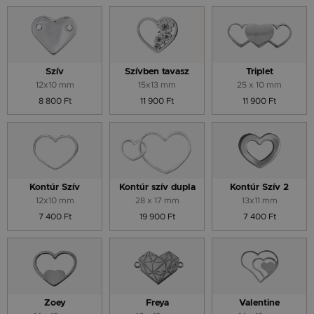
Szív
Szívben tavasz
Triplet
12x10 mm
15x13 mm
25 x 10 mm
8 800 Ft
11 900 Ft
11 900 Ft
Kontúr Szív
Kontúr szív dupla
Kontúr Szív 2
12x10 mm
28 x 17 mm
13x11 mm
7 400 Ft
19 900 Ft
7 400 Ft
Zoey
Freya
Valentine