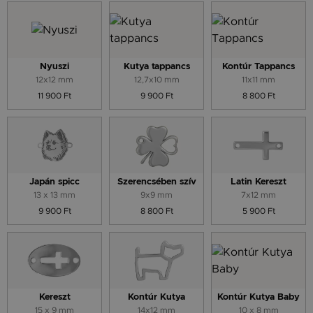
Nyuszi
Kutya tappancs
Kontúr Tappancs
12x12 mm
12,7x10 mm
11x11 mm
11 900 Ft
9 900 Ft
8 800 Ft
Japán spicc
Szerencsében szív
Latin Kereszt
13 x 13 mm
9x9 mm
7x12 mm
9 900 Ft
8 800 Ft
5 900 Ft
Kereszt
Kontúr Kutya
Kontúr Kutya Baby
15 x 9 mm
14x12 mm
10 x 8 mm