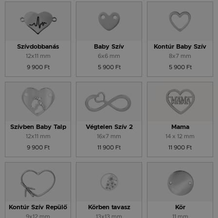
Szívdobbanás
Baby Szív
Kontúr Baby Szív
12x11 mm
6x6 mm
8x7 mm
9 900 Ft
5 900 Ft
5 900 Ft
Szívben Baby Talp
Végtelen Szív 2
Mama
12x11 mm
16x7 mm
14 x 12 mm
9 900 Ft
11 900 Ft
11 900 Ft
Kontúr Szív Repülő
Körben tavasz
Kör
9x12 mm
13x13 mm
11 mm