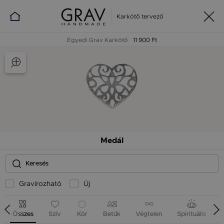
Karkötő tervező
Egyedi Grav Karkötő
11 900 Ft
Medál
Gravírozható
Új
Összes
Szív
Kör
Betűk
Végtelen
Spirituális