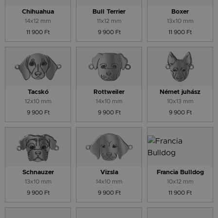
Chihuahua
Bull Terrier
Boxer
14x12 mm
11x12 mm
13x10 mm
11 900 Ft
9 900 Ft
11 900 Ft
Tacskó
Rottweiler
Német juhász
12x10 mm
14x10 mm
10x13 mm
9 900 Ft
9 900 Ft
9 900 Ft
Schnauzer
Vizsla
Francia Bulldog
13x10 mm
14x10 mm
10x12 mm
9 900 Ft
9 900 Ft
11 900 Ft