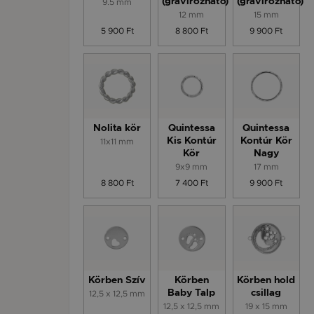
9.5 mm
(gravírozható)
(gravírozható)
12 mm
15 mm
5 900 Ft
8 800 Ft
9 900 Ft
Nolita kör
Quintessa
Quintessa
11x11 mm
Kis Kontúr
Kontúr Kör
Kör
Nagy
9x9 mm
17 mm
8 800 Ft
7 400 Ft
9 900 Ft
Körben Szív
Körben
Körben hold
12,5 x 12,5 mm
Baby Talp
csillag
12,5 x 12,5 mm
19 x 15 mm