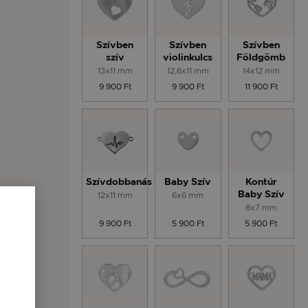
Szívben
Szívben
Szívben
szív
violinkulcs
Földgömb
13x11 mm
12,6x11 mm
14x12 mm
9 900 Ft
9 900 Ft
11 900 Ft
Szívdobbanás
Baby Szív
Kontúr
12x11 mm
6x6 mm
Baby Szív
8x7 mm
9 900 Ft
5 900 Ft
5 900 Ft