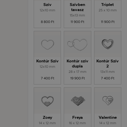
Szív
Szívben
Triplet
12x10 mm
tavasz
25 x 10 mm
15x13 mm
8 800 Ft
11 900 Ft
11 900 Ft
Kontúr Szív
Kontúr szív
Kontúr Szív
12x10 mm
dupla
2
28 x 17 mm
13x11 mm
7 400 Ft
19 900 Ft
7 400 Ft
Zoey
Freya
Valentine
14 x 12 mm
16 x 12 mm
14 x 12 mm