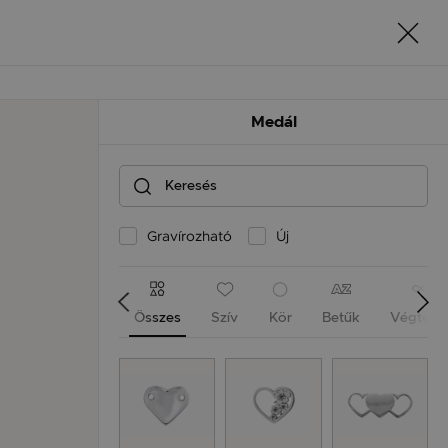
Medál
Gravírozható
Új
Összes
Szív
Kör
Betűk
Végtele