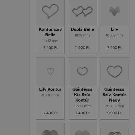
Kontúr szív
Dupla Belle
Lily
Belle
18x8 mm
10 x 8 mm
14x12 mm
7 400 Ft
11 900 Ft
7 400 Ft
Lily Kontúr
Quintessa
Quintessa
9 x 10 mm
Kis Szív
Szív Kontúr
Kontúr
Nagy
12x10 mm
20 x 16 mm
7 400 Ft
7 400 Ft
9 900 Ft