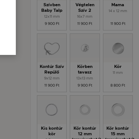
Szívben
Végtelen
Mama
Baby Talp
Szív 2
14 x 12 mm
12x11 mm
16x7 mm
9 900 Ft
11 900 Ft
11 900 Ft
Kontúr Szív
Körben
Kör
Repülő
tavasz
11 mm
9x12 mm
13x13 mm
11 900 Ft
9 900 Ft
8 800 Ft
Kis kontúr
Kör kontúr
Kör kontúr
kör
12 mm
15 mm