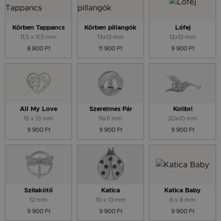
Körben Tappancs
Körben pillangók
Lófej
11,5 x 11,5 mm
13x13 mm
12x12 mm
8 800 Ft
11 900 Ft
9 900 Ft
All My Love
Szerelmes Pár
Kolibri
15 x 13 mm
11x11 mm
20x10 mm
9 900 Ft
9 900 Ft
9 900 Ft
Szitakötő
Katica
Katica Baby
12 mm
10 x 13 mm
6 x 8 mm
9 900 Ft
9 900 Ft
9 900 Ft