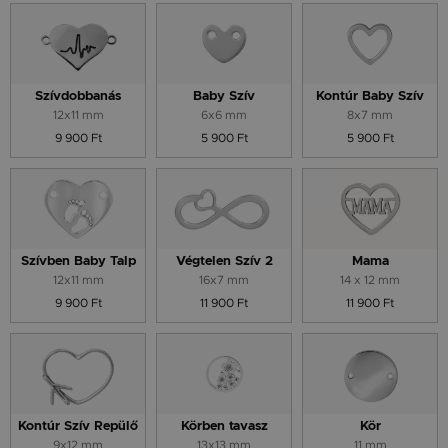
Szívdobbanás
Baby Szív
Kontúr Baby Szív
12x11 mm
6x6 mm
8x7 mm
9 900 Ft
5 900 Ft
5 900 Ft
Szívben Baby Talp
Végtelen Szív 2
Mama
12x11 mm
16x7 mm
14 x 12 mm
9 900 Ft
11 900 Ft
11 900 Ft
Kontúr Szív Repülő
Körben tavasz
Kör
9x12 mm
13x13 mm
11 mm