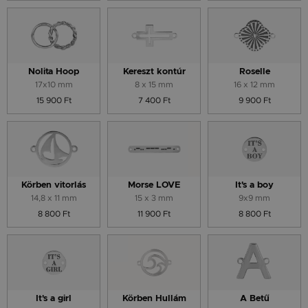
Nolita Hoop
Kereszt kontúr
Roselle
17x10 mm
8 x 15 mm
16 x 12 mm
15 900 Ft
7 400 Ft
9 900 Ft
Körben vitorlás
Morse LOVE
It's a boy
14,8 x 11 mm
15 x 3 mm
9x9 mm
8 800 Ft
11 900 Ft
8 800 Ft
It's a girl
Körben Hullám
A Betű