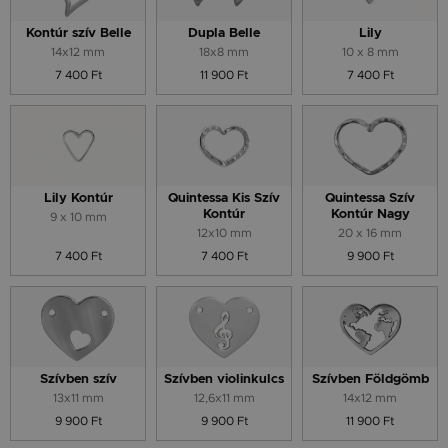
Kontúr szív Belle
Dupla Belle
Lily
14x12 mm
18x8 mm
10 x 8 mm
7 400 Ft
11 900 Ft
7 400 Ft
Lily Kontúr
Quintessa Kis Szív
Quintessa Szív
Kontúr
Kontúr Nagy
9 x 10 mm
12x10 mm
20 x 16 mm
7 400 Ft
7 400 Ft
9 900 Ft
Szívben szív
Szívben violinkulcs
Szívben Földgömb
13x11 mm
12,6x11 mm
14x12 mm
9 900 Ft
9 900 Ft
11 900 Ft