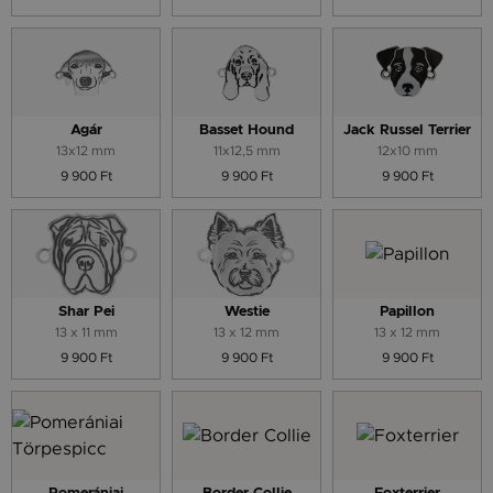
Agár
Basset Hound
Jack Russel Terrier
13x12 mm
11x12,5 mm
12x10 mm
9 900 Ft
9 900 Ft
9 900 Ft
Shar Pei
Westie
Papillon
13 x 11 mm
13 x 12 mm
13 x 12 mm
9 900 Ft
9 900 Ft
9 900 Ft