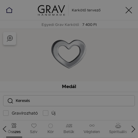
Karkötő tervező
Egyedi Grav Karkötő
7 400 Ft
Medál
Gravírozható
Új
Összes
Szív
Kör
Betűk
Végtelen
Spirituális