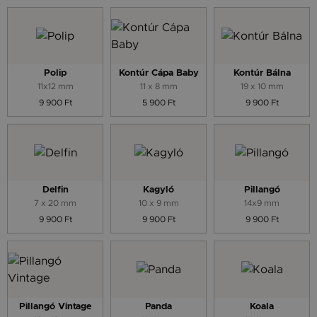
Polip
Kontúr Cápa Baby
Kontúr Bálna
11x12 mm
11 x 8 mm
19 x 10 mm
9 900 Ft
5 900 Ft
9 900 Ft
Delfin
Kagyló
Pillangó
7 x 20 mm
10 x 9 mm
14x9 mm
9 900 Ft
9 900 Ft
9 900 Ft
Pillangó Vintage
Panda
Koala