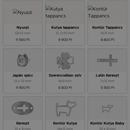
Nyuszi
Kutya tappancs
Kontúr Tappancs
12x12 mm
12,7x10 mm
11x11 mm
11 900 Ft
9 900 Ft
8 800 Ft
Japán spicc
Szerencsében szív
Latin Kereszt
13 x 13 mm
9x9 mm
7x12 mm
9 900 Ft
8 800 Ft
5 900 Ft
Kereszt
Kontúr Kutya
Kontúr Kutya Baby
15 x 9 mm
14x12 mm
10 x 8 mm