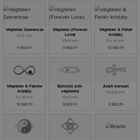
Végtelen Szerencse
Végtelen (Forever
Végtelen & Fehér
Love)
kristály
14x5 mm
20x8 mm
5 x 16 mm
11 900 Ft
11 900 Ft
10 990 Ft
Végtelen & Fekete
Biztostű (női-
Ankh kereszt
kristály
végtelen)
12x6,8 mm
5 x 16 mm
15x6 mm
10 990 Ft
9 900 Ft
5 900 Ft