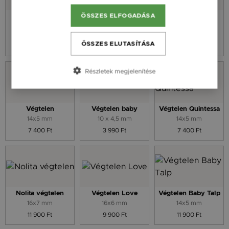
ÖSSZES ELFOGADÁSA
Essence V
Essence Z
Szív Végtelen
Kontúr
10 mm
10 mm
13,9 x 10,2 mm
ÖSSZES ELUTASÍTÁSA
9 900 Ft
9 900 Ft
9 900 Ft
Részletek megjelenítése
Végtelen
Végtelen baby
Végtelen Quintessa
14x5 mm
10 x 4,5 mm
14x5 mm
7 400 Ft
3 990 Ft
7 400 Ft
Nolita végtelen
Végtelen Love
Végtelen Baby Talp
16x7 mm
16x6 mm
14x5 mm
11 900 Ft
9 900 Ft
11 900 Ft