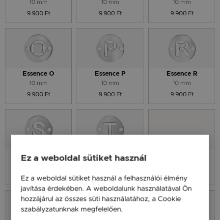
10 mm
10 mm
10 mm
9 900 Ft
9 900 Ft
9 900 Ft
Essence O
Essence P
Essence R
10 mm
10 mm
10 mm
9 900 Ft
9 900 Ft
9 900 Ft
Essence S
Essence T
Essence U
Ez a weboldal sütiket használ
10 mm
10 mm
10 mm
9 900 Ft
9 900 Ft
9 900 Ft
Ez a weboldal sütiket használ a felhasználói élmény
javítása érdekében. A weboldalunk használatával Ön
hozzájárul az összes süti használatához, a Cookie
szabályzatunknak megfelelően.
Bővebben