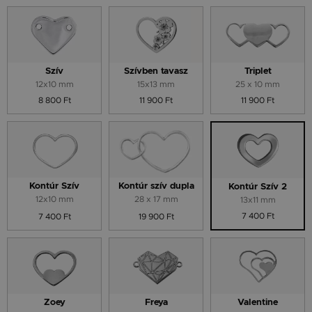
Szív
Szívben tavasz
Triplet
12x10 mm
15x13 mm
25 x 10 mm
8 800 Ft
11 900 Ft
11 900 Ft
Kontúr Szív
Kontúr szív dupla
Kontúr Szív 2
12x10 mm
28 x 17 mm
13x11 mm
7 400 Ft
7 400 Ft
19 900 Ft
Zoey
Freya
Valentine