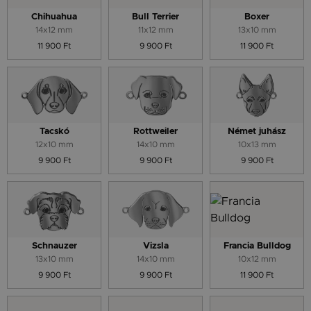
Chihuahua
Bull Terrier
Boxer
14x12 mm
11x12 mm
13x10 mm
11 900 Ft
9 900 Ft
11 900 Ft
Tacskó
Rottweiler
Német juhász
12x10 mm
14x10 mm
10x13 mm
9 900 Ft
9 900 Ft
9 900 Ft
Schnauzer
Vizsla
Francia Bulldog
13x10 mm
14x10 mm
10x12 mm
9 900 Ft
9 900 Ft
11 900 Ft