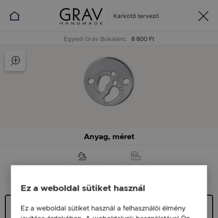
Karkötő tervező
Egyedi Grav Bokalánc
8 800 Ft
Anyag, méret
ANYAG (SZÍN)
MÉRET
Ez a weboldal sütiket használ
Ezüst 925
Ez a weboldal sütiket használ a felhasználói élmény
8 800 Ft