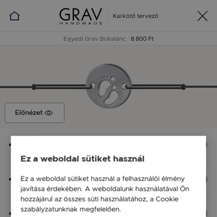
Karkötő tervező
Egyedi Grav Bokalánc
8 800 Ft
Előnézet
Medál
Körben Baby Talp, 12,5 x 12,5 mm
Ez a weboldal sütiket használ
Anyag (Szín), Méret
Ez a weboldal sütiket használ a felhasználói élmény
Ezüst 925, S - 20 cm
javítása érdekében. A weboldalunk használatával Ön
8 800 Ft
hozzájárul az összes süti használatához, a Cookie
szabályzatunknak megfelelően.
Bővebben
Fonal