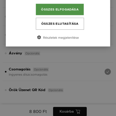
Fekete
ÖSSZES ELFOGADÁSA
Opcionális
Gravírozás
ÖSSZES ELUTASÍTÁSA
Opcionális
Charmok
Részletek megjelenítése
Opcionális
Ásvány
Opcionális
Csomagolás
Ingyenes díszcsomagolás
Opcionális
Örök Üzenet QR Kód
8 800 Ft
Kosárba