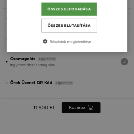
Fekete
ÖSSZES ELFOGADÁSA
Opcionális
Charmok
ÖSSZES ELUTASÍTÁSA
Opcionális
Ásvány
Részletek megjelenítése
Opcionális
Csomagolás
Ingyenes díszcsomagolás
Opcionális
Örök Üzenet QR Kód
11 900 Ft
Kosárba