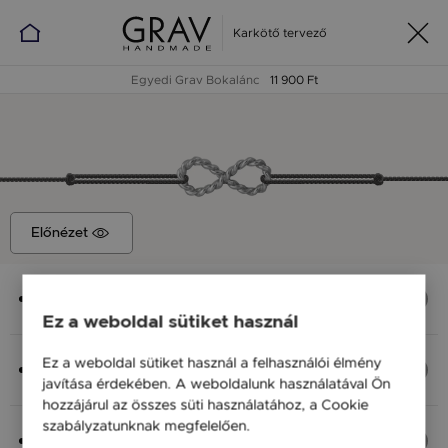
Karkötő tervező
Egyedi Grav Bokalánc
11 900 Ft
Előnézet
Medál
Nolita végtelen, 16x7 mm
Ez a weboldal sütiket használ
Anyag (Szín), Méret
Ez a weboldal sütiket használ a felhasználói élmény
Ezüst 925, S - 20 cm
javítása érdekében. A weboldalunk használatával Ön
11 900 Ft
hozzájárul az összes süti használatához, a Cookie
szabályzatunknak megfelelően.
Bővebben
Fonal