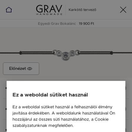
Karkötő tervező
Egyedi Grav Bokalánc
19 900 Ft
Előnézet
Medál
Chloee 3 Ív, 11x4 mm
Ez a weboldal sütiket használ
Anyag (Szín), Méret
Ez a weboldal sütiket használ a felhasználói élmény
Ezüst 925, S - 20 cm
javítása érdekében. A weboldalunk használatával Ön
19 900 Ft
hozzájárul az összes süti használatához, a Cookie
szabályzatunknak megfelelően.
Bővebben
Fonal