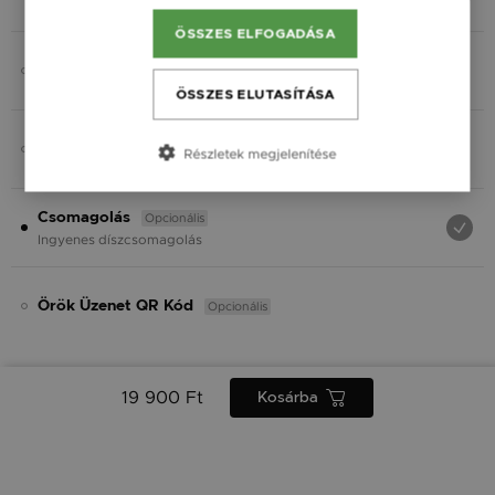
Fekete
ÖSSZES ELFOGADÁSA
Opcionális
Charmok
ÖSSZES ELUTASÍTÁSA
Opcionális
Ásvány
Részletek megjelenítése
Opcionális
Csomagolás
Ingyenes díszcsomagolás
Opcionális
Örök Üzenet QR Kód
19 900 Ft
Kosárba