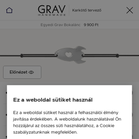
Karkötő tervező
Egyedi Grav Bokalánc
9 900 Ft
Előnézet
Medál
Űrhajó, 13x8 mm
Ez a weboldal sütiket használ
Anyag (Szín), Méret
Ez a weboldal sütiket használ a felhasználói élmény
Ezüst 925, S - 20 cm
javítása érdekében. A weboldalunk használatával Ön
9 900 Ft
hozzájárul az összes süti használatához, a Cookie
szabályzatunknak megfelelően.
Bővebben
Fonal