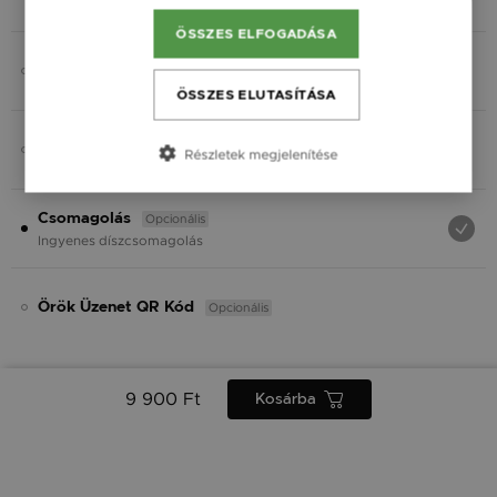
Fekete
ÖSSZES ELFOGADÁSA
Opcionális
Charmok
ÖSSZES ELUTASÍTÁSA
Opcionális
Ásvány
Részletek megjelenítése
Opcionális
Csomagolás
Ingyenes díszcsomagolás
Opcionális
Örök Üzenet QR Kód
9 900 Ft
Kosárba