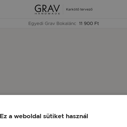
Karkötő tervező
Egyedi Grav Bokalánc
11 900 Ft
Ez a weboldal sütiket használ