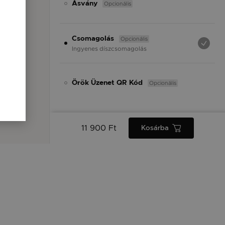
Opcionális
Ásvány
Opcionális
Csomagolás
Ingyenes díszcsomagolás
Opcionális
Örök Üzenet QR Kód
11 900 Ft
Kosárba