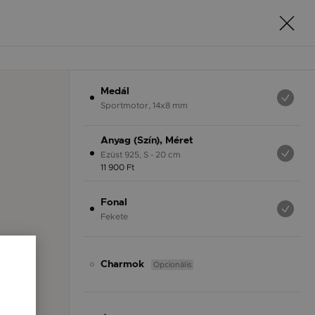
Medál
Sportmotor, 14x8 mm
Anyag (Szín), Méret
Ezüst 925, S - 20 cm
11 900 Ft
Fonal
Fekete
Opcionális
Charmok