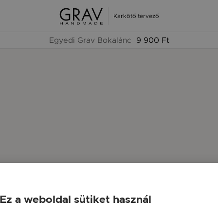
Karkötő tervező
Egyedi Grav Bokalánc
9 900 Ft
Ez a weboldal sütiket használ