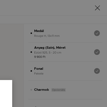
Medál
Rouge H, 13x11 mm
Anyag (Szín), Méret
Ezüst 925, S - 20 cm
9 900 Ft
Fonal
Fekete
Opcionális
Charmok