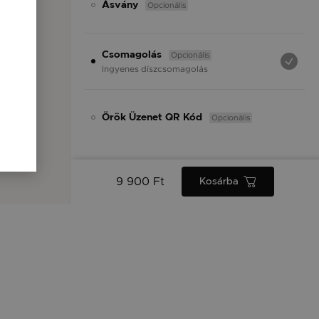
Opcionális
Ásvány
Opcionális
Csomagolás
Ingyenes díszcsomagolás
Opcionális
Örök Üzenet QR Kód
9 900 Ft
Kosárba