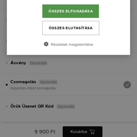
Fekete
ÖSSZES ELFOGADÁSA
Opcionális
Gravírozás
ÖSSZES ELUTASÍTÁSA
Opcionális
Charmok
Részletek megjelenítése
Opcionális
Ásvány
Opcionális
Csomagolás
Ingyenes díszcsomagolás
Opcionális
Örök Üzenet QR Kód
9 900 Ft
Kosárba