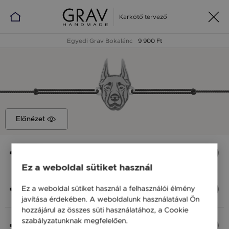
Karkötő tervező
Egyedi Grav Bokalánc
9 900 Ft
Előnézet
Medál
Dobermann, 10x14
Ez a weboldal sütiket használ
Anyag (Szín), Méret
Ez a weboldal sütiket használ a felhasználói élmény
Ezüst 925, S - 20 cm
javítása érdekében. A weboldalunk használatával Ön
9 900 Ft
hozzájárul az összes süti használatához, a Cookie
szabályzatunknak megfelelően.
Bővebben
Fonal