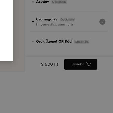
Opcionális
Ásvány
Opcionális
Csomagolás
Ingyenes díszcsomagolás
Opcionális
Örök Üzenet QR Kód
9 900 Ft
Kosárba