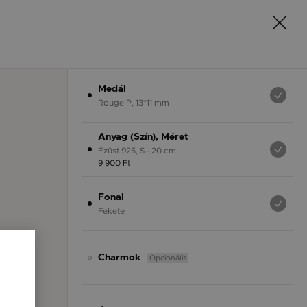
Medál
Rouge P, 13*11 mm
Anyag (Szín), Méret
Ezüst 925, S - 20 cm
9 900 Ft
Fonal
Fekete
Opcionális
Charmok