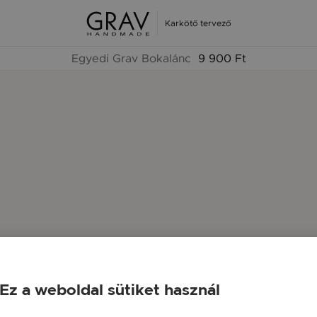
Karkötő tervező
Egyedi Grav Bokalánc
9 900 Ft
Ez a weboldal sütiket használ