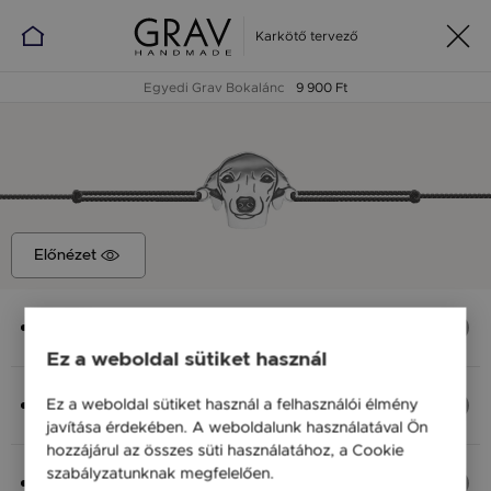
Karkötő tervező
Egyedi Grav Bokalánc
9 900 Ft
Előnézet
Medál
Agár, 13x12 mm
Ez a weboldal sütiket használ
Anyag (Szín), Méret
Ez a weboldal sütiket használ a felhasználói élmény
Ezüst 925, S - 20 cm
javítása érdekében. A weboldalunk használatával Ön
9 900 Ft
hozzájárul az összes süti használatához, a Cookie
szabályzatunknak megfelelően.
Bővebben
Fonal