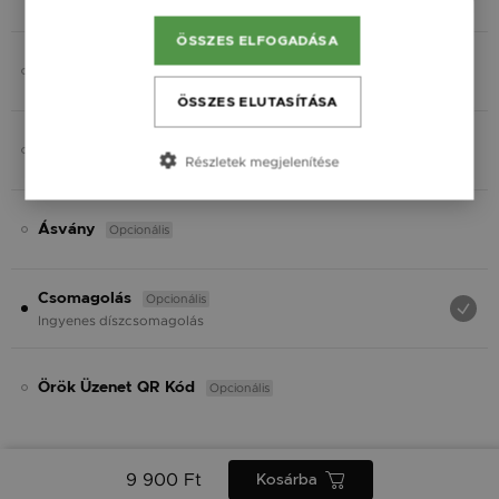
Fekete
ÖSSZES ELFOGADÁSA
Opcionális
Gravírozás
ÖSSZES ELUTASÍTÁSA
Opcionális
Charmok
Részletek megjelenítése
Opcionális
Ásvány
Opcionális
Csomagolás
Ingyenes díszcsomagolás
Opcionális
Örök Üzenet QR Kód
9 900 Ft
Kosárba