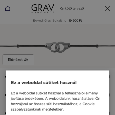
Karkötő tervező
Egyedi Grav Bokalánc
19 900 Ft
Előnézet
Medál
Bilincs, 24x10 mm
Ez a weboldal sütiket használ
Anyag (Szín), Méret
Ez a weboldal sütiket használ a felhasználói élmény
Ezüst 925, S - 20 cm
javítása érdekében. A weboldalunk használatával Ön
19 900 Ft
hozzájárul az összes süti használatához, a Cookie
szabályzatunknak megfelelően.
Bővebben
Fonal