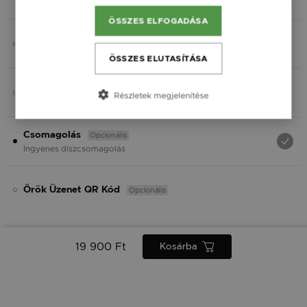
Fekete
ÖSSZES ELFOGADÁSA
Opcionális
Charmok
ÖSSZES ELUTASÍTÁSA
Opcionális
Ásvány
Részletek megjelenítése
Opcionális
Csomagolás
Ingyenes díszcsomagolás
Opcionális
Örök Üzenet QR Kód
19 900 Ft
Kosárba