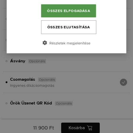
Fekete
ÖSSZES ELFOGADÁSA
Opcionális
Gravírozás
ÖSSZES ELUTASÍTÁSA
Opcionális
Charmok
Részletek megjelenítése
Opcionális
Ásvány
Opcionális
Csomagolás
Ingyenes díszcsomagolás
Opcionális
Örök Üzenet QR Kód
11 900 Ft
Kosárba