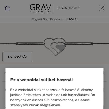
Karkötő tervező
Egyedi Grav Bokalánc
11 900 Ft
Előnézet
Medál
Valentine, 14 x 12 mm
Ez a weboldal sütiket használ
Anyag (Szín), Méret
Ez a weboldal sütiket használ a felhasználói élmény
Ezüst 925, S - 20 cm
javítása érdekében. A weboldalunk használatával Ön
11 900 Ft
hozzájárul az összes süti használatához, a Cookie
szabályzatunknak megfelelően.
Bővebben
Fonal