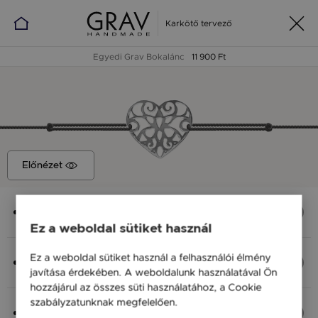
Karkötő tervező
Egyedi Grav Bokalánc
11 900 Ft
Előnézet
Medál
Szív Vintage, 15 x 12 mm
Ez a weboldal sütiket használ
Anyag (Szín), Méret
Ez a weboldal sütiket használ a felhasználói élmény
Ezüst 925, S - 20 cm
javítása érdekében. A weboldalunk használatával Ön
11 900 Ft
hozzájárul az összes süti használatához, a Cookie
szabályzatunknak megfelelően.
Bővebben
Fonal