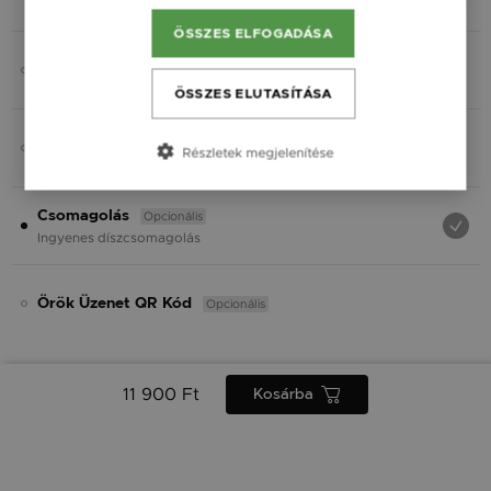
Fekete
ÖSSZES ELFOGADÁSA
Opcionális
Charmok
ÖSSZES ELUTASÍTÁSA
Opcionális
Ásvány
Részletek megjelenítése
Opcionális
Csomagolás
Ingyenes díszcsomagolás
Opcionális
Örök Üzenet QR Kód
11 900 Ft
Kosárba