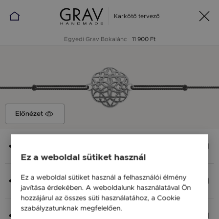
Karkötő tervező
Egyedi Grav Bokalánc
11 900 Ft
Előnézet
Medál
Élet virága, 15x12 mm
Ez a weboldal sütiket használ
Anyag (Szín), Méret
Ez a weboldal sütiket használ a felhasználói élmény
Ezüst 925, S - 20 cm
javítása érdekében. A weboldalunk használatával Ön
11 900 Ft
hozzájárul az összes süti használatához, a Cookie
szabályzatunknak megfelelően.
Bővebben
Fonal