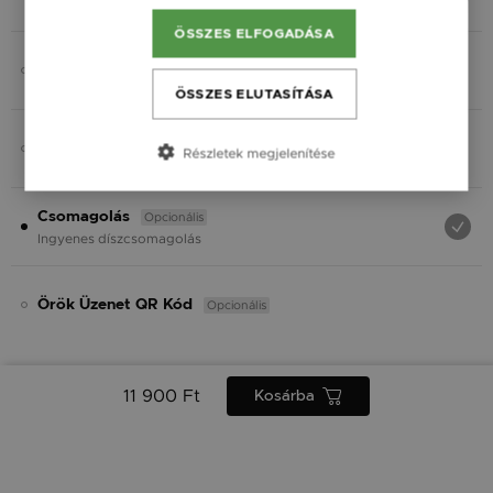
Fekete
ÖSSZES ELFOGADÁSA
Opcionális
Charmok
ÖSSZES ELUTASÍTÁSA
Opcionális
Ásvány
Részletek megjelenítése
Opcionális
Csomagolás
Ingyenes díszcsomagolás
Opcionális
Örök Üzenet QR Kód
11 900 Ft
Kosárba