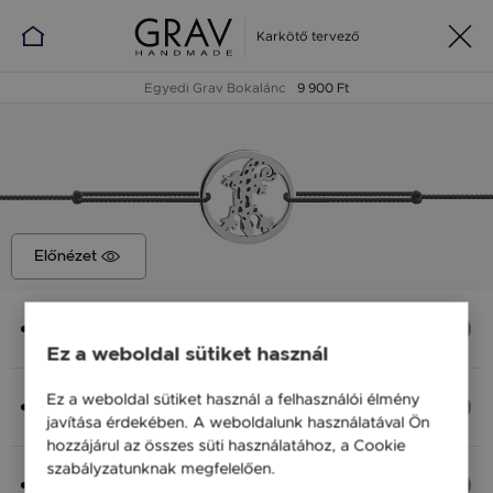
Karkötő tervező
Egyedi Grav Bokalánc
9 900 Ft
Előnézet
Medál
Szalamandra, 11x11 mm
Ez a weboldal sütiket használ
Anyag (Szín), Méret
Ez a weboldal sütiket használ a felhasználói élmény
Ezüst 925, S - 20 cm
javítása érdekében. A weboldalunk használatával Ön
9 900 Ft
hozzájárul az összes süti használatához, a Cookie
szabályzatunknak megfelelően.
Bővebben
Fonal