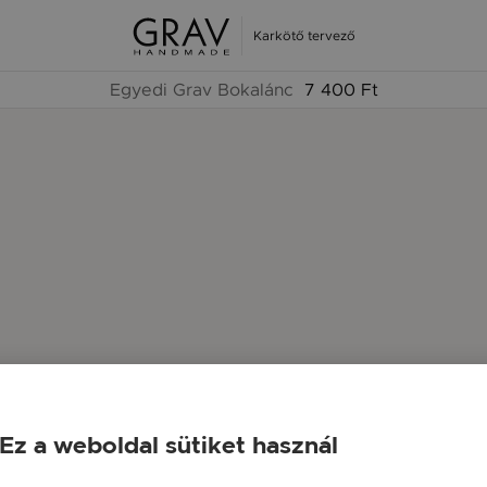
Karkötő tervező
Egyedi Grav Bokalánc
7 400 Ft
Ez a weboldal sütiket használ