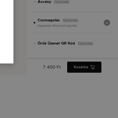
Opcionális
Ásvány
Opcionális
Csomagolás
Ingyenes díszcsomagolás
Opcionális
Örök Üzenet QR Kód
7 400 Ft
Kosárba