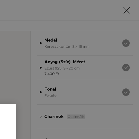
Medál
Kereszt kontúr, 8 x 15 mm
Anyag (Szín), Méret
Ezüst 925, S - 20 cm
7 400 Ft
Fonal
Fekete
Opcionális
Charmok