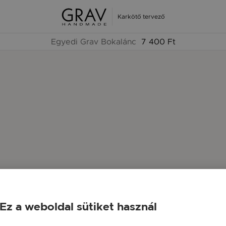
Karkötő tervező
Egyedi Grav Bokalánc
7 400 Ft
Ez a weboldal sütiket használ