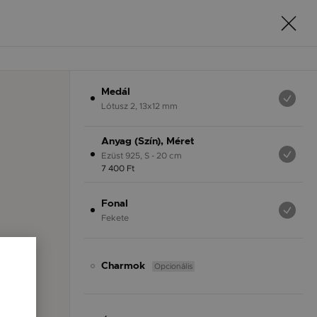
Medál
Lótusz 2, 13x12 mm
Anyag (Szín), Méret
Ezüst 925, S - 20 cm
7 400 Ft
Fonal
Fekete
Opcionális
Charmok