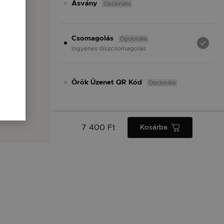
Opcionális
Ásvány
Opcionális
Csomagolás
Ingyenes díszcsomagolás
Opcionális
Örök Üzenet QR Kód
7 400 Ft
Kosárba