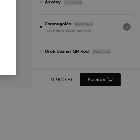
Opcionális
Ásvány
Opcionális
Csomagolás
Ingyenes díszcsomagolás
Opcionális
Örök Üzenet QR Kód
11 900 Ft
Kosárba