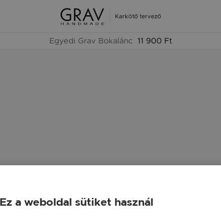
Karkötő tervező
Egyedi Grav Bokalánc
11 900 Ft
Ez a weboldal sütiket használ