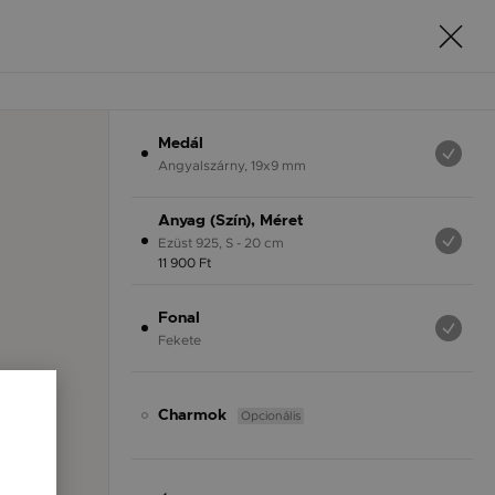
Medál
Angyalszárny, 19x9 mm
Anyag (Szín), Méret
Ezüst 925, S - 20 cm
11 900 Ft
Fonal
Fekete
Opcionális
Charmok