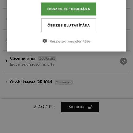
Fekete
ÖSSZES ELFOGADÁSA
Opcionális
Charmok
ÖSSZES ELUTASÍTÁSA
Opcionális
Ásvány
Részletek megjelenítése
Opcionális
Csomagolás
Ingyenes díszcsomagolás
Opcionális
Örök Üzenet QR Kód
7 400 Ft
Kosárba