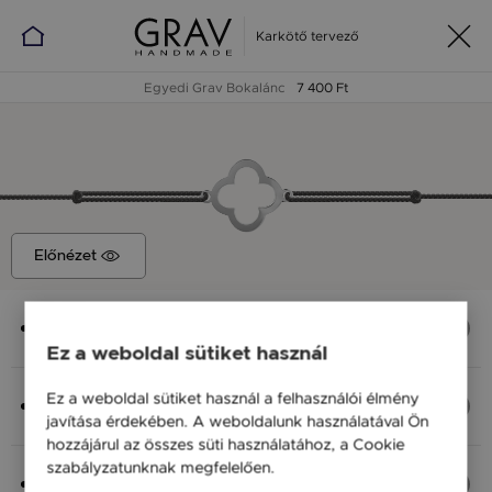
Karkötő tervező
Egyedi Grav Bokalánc
7 400 Ft
Előnézet
Medál
Kontúr Virág, 15x12 mm
Ez a weboldal sütiket használ
Anyag (Szín), Méret
Ez a weboldal sütiket használ a felhasználói élmény
Ezüst 925, S - 20 cm
javítása érdekében. A weboldalunk használatával Ön
7 400 Ft
hozzájárul az összes süti használatához, a Cookie
szabályzatunknak megfelelően.
Bővebben
Fonal