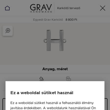
Karkötő tervező
Egyedi Grav Karkötő
8 800 Ft
Anyag, méret
ANYAG (SZÍN)
MÉRET
Ez a weboldal sütiket használ
Ez a weboldal sütiket használ a felhasználói élmény
Ezüst 925
javítása érdekében. A weboldalunk használatával Ön
8 800 Ft