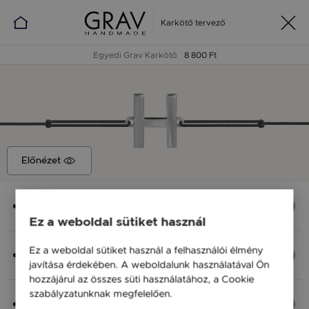
Karkötő tervező
Egyedi Grav Karkötő
8 800 Ft
Előnézet
Medál
H Betű, 8x10 mm
Ez a weboldal sütiket használ
Anyag (Szín), Méret
Ez a weboldal sütiket használ a felhasználói élmény
Ezüst 925, M - kb 18 cm
javítása érdekében. A weboldalunk használatával Ön
8 800 Ft
hozzájárul az összes süti használatához, a Cookie
szabályzatunknak megfelelően.
Bővebben
Fonal