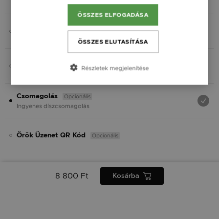
Fekete
ÖSSZES ELFOGADÁSA
Opcionális
Charmok
ÖSSZES ELUTASÍTÁSA
Opcionális
Ásvány
Részletek megjelenítése
Opcionális
Csomagolás
Ingyenes díszcsomagolás
Opcionális
Örök Üzenet QR Kód
8 800 Ft
Kosárba